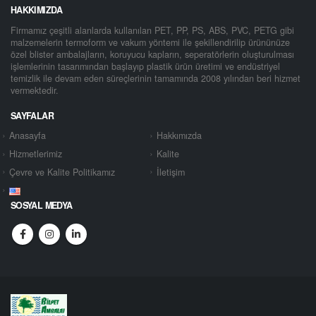
HAKKIMIZDA
Firmamız çeşitli alanlarda kullanılan PET, PP, PS, ABS, PVC, PETG gibi
malzemelerin termoform ve vakum yöntemi ile şekillendirilip ürününüze
özel blister ambalajların, koruyucu kapların, seperatörlerin oluşturulması
işlemlerinin tasarımından başlayıp plastik ürün üretimi ve endüstriyel
temizlik ile devam eden süreçlerinin tamamında 2008 yılından beri hizmet
vermektedir.
SAYFALAR
Anasayfa
Hakkımızda
Hizmetlerimiz
Kalite
Çevre ve Kalite Politikamız
İletişim
SOSYAL MEDYA