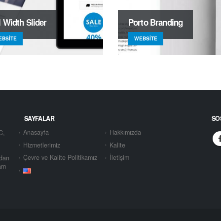
l Width Slider
Porto Branding
EBSITE
WEBSITE
SAYFALAR
SO
Anasayfa
Hakkımızda
C,
Hizmetlerimiz
Kalite
Çevre ve Kalite Politikamız
İletişim
ndan
vam