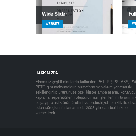
Wide Slider
Ful
WEBSITE
W
HAKKIMIZDA
Firmamız çeşitli alanlarda kullanılan PET, PP, PS, ABS, PV
PETG gibi malzemelerin termoform ve vakum yöntemi ile
şekillendirilip ürününüze özel blister ambalajların, koruyucu
kapların, seperatörlerin oluşturulması işlemlerinin tasarımı
başlayıp plastik ürün üretimi ve endüstriyel temizlik ile de
eden süreçlerinin tamamında 2008 yılından beri hizmet
vermektedir.