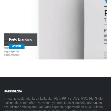
Porto Branding
WEBSITE
HAKKIMIZDA
Firmamız çeşitli alanlarda kullanılan PET, PP, PS, ABS, PVC, PETG gibi
malzemelerin termoform ve vakum yöntemi ile şekillendirilip ürününüze
özel blister ambalajların, koruyucu kapların, seperatörlerin oluşturulması