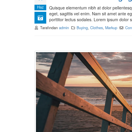
Haz
Quisque elementum nibh at dolor pellentesque
eget, sagittis vel enim. Nam sit amet ante eg
porttitor lectus sodales. Lorem ipsum dolor si
Tarafından
admin
Buying
,
Clothes
,
Markup
Con
Понимание пользовательского
Навигац
интерфейса 1win вход
руковод
25 Temmuz 2026
9 Temmu
Полный обзор казино 1xbet: Стратегии
Step-by
ставок и прямые трансляции событий
Mostbet
10 Temmuz 2026
7 Temmu
Как анализировать линию и роспись
Mostbet
событий на 1xBet: Полный обзор казино
amanlıq 
10 Temmuz 2026
6 Temmu