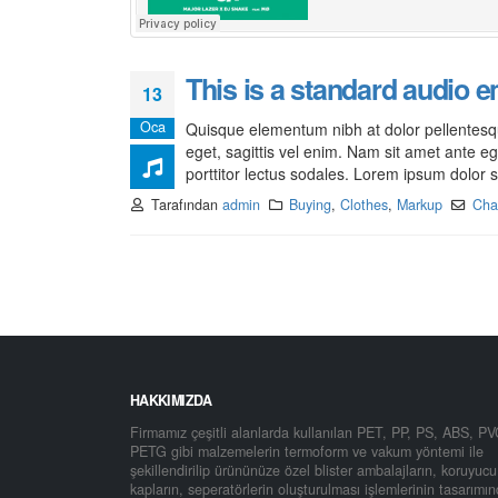
This is a standard audio
13
Oca
Quisque elementum nibh at dolor pellentesque
eget, sagittis vel enim. Nam sit amet ante eg
porttitor lectus sodales. Lorem ipsum dolor si
Tarafından
admin
Buying
,
Clothes
,
Markup
Cha
HAKKIMIZDA
Firmamız çeşitli alanlarda kullanılan PET, PP, PS, ABS, PV
PETG gibi malzemelerin termoform ve vakum yöntemi ile
şekillendirilip ürününüze özel blister ambalajların, koruyucu
kapların, seperatörlerin oluşturulması işlemlerinin tasarımı