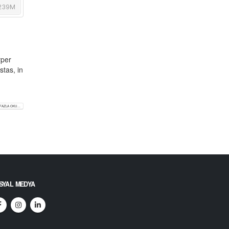
rper
stas, in
FAZLA OKU...
SYAL MEDYA