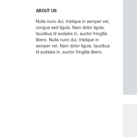
ABOUT US
Nulla nunc dui, tristique in semper vel,
congue sed ligula. Nam dolor ligula,
faucibus id sodales in, auctor fringilla
libero. Nulla nunc dui, tristique in
semper vel. Nam dolor ligula, faucibus
id sodales in, auctor fringilla libero.