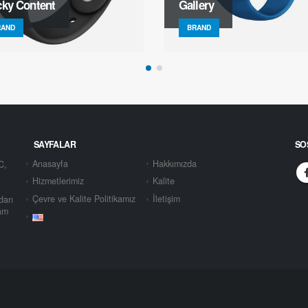
lery
Right Sidebar
RAND
BRAND
SAYFALAR
SO
Anasayfa
Hakkımızda
C,
Hizmetlerimiz
Kalite
Çevre ve Kalite Politikamız
İletişim
ndan
vam