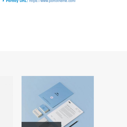
Portföy URL:
https://www.portotheme.com/