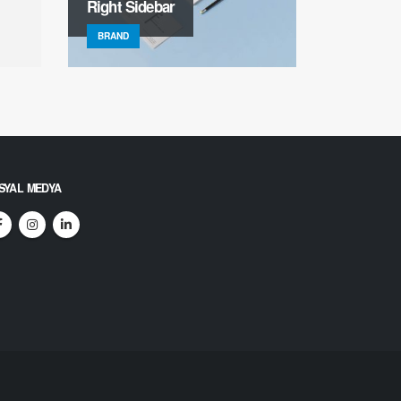
Left and Right Sidebar
Large Sli
BRAND
BRAND
SYAL MEDYA