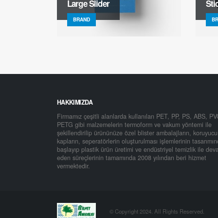
Sticky Content
Gal
BRAND
B
HAKKIMIZDA
Firmamız çeşitli alanlarda kullanılan PET, PP, PS, ABS, PV
PETG gibi malzemelerin termoform ve vakum yöntemi ile
şekillendirilip ürününüze özel blister ambalajların, koruyucu
kapların, seperatörlerin oluşturulması işlemlerinin tasarımı
başlayıp plastik ürün üretimi ve endüstriyel temizlik ile de
eden süreçlerinin tamamında 2008 yılından beri hizmet
vermektedir.
© Copyright 2024. All Rights Reserved.