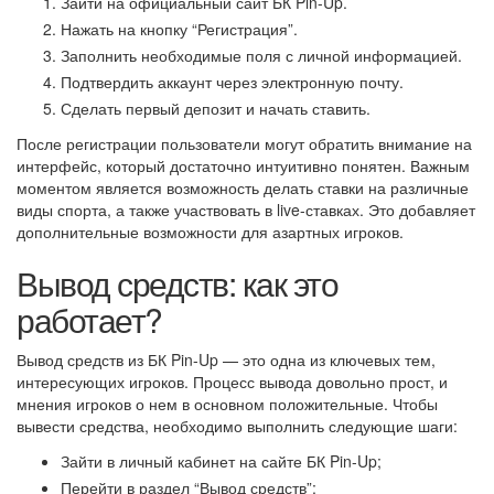
Зайти на официальный сайт БК Pin-Up.
Нажать на кнопку “Регистрация”.
Заполнить необходимые поля с личной информацией.
Подтвердить аккаунт через электронную почту.
Сделать первый депозит и начать ставить.
После регистрации пользователи могут обратить внимание на
интерфейс, который достаточно интуитивно понятен. Важным
моментом является возможность делать ставки на различные
виды спорта, а также участвовать в live-ставках. Это добавляет
дополнительные возможности для азартных игроков.
Вывод средств: как это
работает?
Вывод средств из БК Pin-Up — это одна из ключевых тем,
интересующих игроков. Процесс вывода довольно прост, и
мнения игроков о нем в основном положительные. Чтобы
вывести средства, необходимо выполнить следующие шаги:
Зайти в личный кабинет на сайте БК Pin-Up;
Перейти в раздел “Вывод средств”;