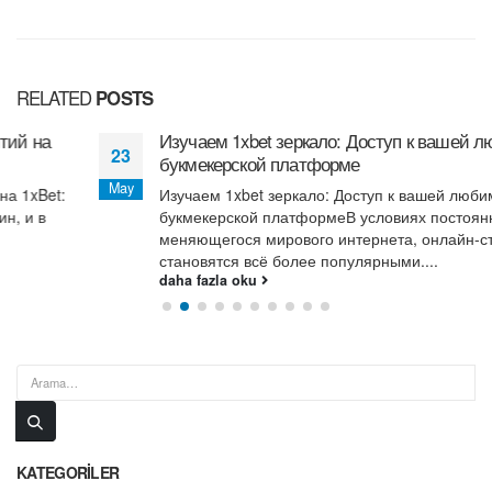
RELATED
POSTS
Изучаем 1xbet зеркало: Доступ к вашей любимой
23
букмекерской платформе
May
Изучаем 1xbet зеркало: Доступ к вашей любимой
букмекерской платформеВ условиях постоянно
меняющегося мирового интернета, онлайн-ставки
становятся всё более популярными....
daha fazla oku
KATEGORILER