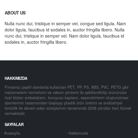
ABOUT US
Nulla nunc dui, tristique in semper vel, congue sed ligula. Nam
dolor ligula, faucibus id sodales in, auctor fringilla libero. Nulla
nunc dui, tristique in semper vel. Nam dolor ligula, faucibus id
sodales in, auctor fringilla libero.
HAKKIMIZDA
Firmamız çeşitli alanlarda kullanılan PET, PP, PS, ABS, PVC, PETG gibi
malzemelerin termoform ve vakum yöntemi ile şekillendirilip ürününüze
özel blister ambalajların, koruyucu kapların, seperatörlerin oluşturulması
işlemlerinin tasarımından başlayıp plastik ürün üretimi ve endüstriyel
temizlik ile devam eden süreçlerinin tamamında 2008 yılından beri hizmet
vermektedir.
SAYFALAR
Anasayfa
Hakkımızda
Hizmetlerimiz
Kalite