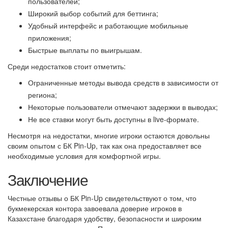
пользователей;
Широкий выбор событий для беттинга;
Удобный интерфейс и работающие мобильные
приложения;
Быстрые выплаты по выигрышам.
Среди недостатков стоит отметить:
Ограниченные методы вывода средств в зависимости от
региона;
Некоторые пользователи отмечают задержки в выводах;
Не все ставки могут быть доступны в live-формате.
Несмотря на недостатки, многие игроки остаются довольны
своим опытом с БК Pin-Up, так как она предоставляет все
необходимые условия для комфортной игры.
Заключение
Честные отзывы о БК Pin-Up свидетельствуют о том, что
букмекерская контора завоевала доверие игроков в
Казахстане благодаря удобству, безопасности и широким