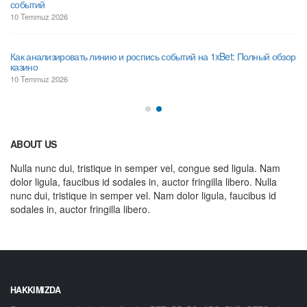
7 Temmuz 2026
Mostbet Azerbaycan: Təhlükəsizlik və Əmin-amanlıq Tədbirləri
6 Temmuz 2026
ABOUT US
Nulla nunc dui, tristique in semper vel, congue sed ligula. Nam
dolor ligula, faucibus id sodales in, auctor fringilla libero. Nulla
nunc dui, tristique in semper vel. Nam dolor ligula, faucibus id
sodales in, auctor fringilla libero.
HAKKIMIZDA
Firmamız çeşitli alanlarda kullanılan PET, PP, PS, ABS, PVC, PETG gibi
malzemelerin termoform ve vakum yöntemi ile şekillendirilip ürününüze