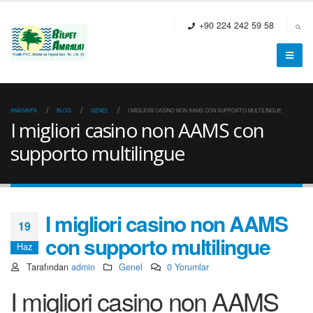
+90 224 242 59 58
ANASAYFA
BLOG
GENEL
I MIGLIORI CASINO NON AAMS CON SUPPORTO MULTILINGUE
I migliori casino non AAMS con
supporto multilingue
I migliori casino non AAMS
19
con supporto multilingue
Haz
Tarafından
admin
Genel
0 Yorumlar
I migliori casino non AAMS