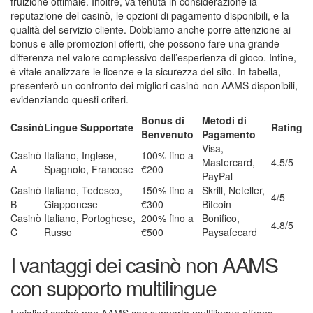
fruizione ottimale. Inoltre, va tenuta in considerazione la
reputazione del casinò, le opzioni di pagamento disponibili, e la
qualità del servizio cliente. Dobbiamo anche porre attenzione ai
bonus e alle promozioni offerti, che possono fare una grande
differenza nel valore complessivo dell’esperienza di gioco. Infine,
è vitale analizzare le licenze e la sicurezza del sito. In tabella,
presenterò un confronto dei migliori casinò non AAMS disponibili,
evidenziando questi criteri.
Bonus di
Metodi di
Casinò
Lingue Supportate
Rating
Benvenuto
Pagamento
Visa,
Casinò
Italiano, Inglese,
100% fino a
Mastercard,
4.5/5
A
Spagnolo, Francese
€200
PayPal
Casinò
Italiano, Tedesco,
150% fino a
Skrill, Neteller,
4/5
B
Giapponese
€300
Bitcoin
Casinò
Italiano, Portoghese,
200% fino a
Bonifico,
4.8/5
C
Russo
€500
Paysafecard
I vantaggi dei casinò non AAMS
con supporto multilingue