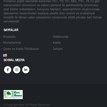
özel blister ambalajların, koruyucu kapların, seperatörlerin oluşturulması
işlemlerinin tasarımından başlayıp plastik ürün üretimi ve endüstriyel
temizlik ile devam eden süreçlerinin tamamında 2008 yılından beri hizmet
vermektedir.
SAYFALAR
Anasayfa
Hakkımızda
Hizmetlerimiz
Kalite
Çevre ve Kalite Politikamız
İletişim
SOSYAL MEDYA
© Copyright 2024. All Rights Reserved.