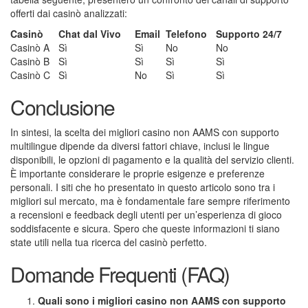
offerti dai casinò analizzati:
Casinò
Chat dal Vivo
Email
Telefono
Supporto 24/7
Casinò A
Sì
Sì
No
No
Casinò B
Sì
Sì
Sì
Sì
Casinò C
Sì
No
Sì
Sì
Conclusione
In sintesi, la scelta dei migliori casino non AAMS con supporto
multilingue dipende da diversi fattori chiave, inclusi le lingue
disponibili, le opzioni di pagamento e la qualità del servizio clienti.
È importante considerare le proprie esigenze e preferenze
personali. I siti che ho presentato in questo articolo sono tra i
migliori sul mercato, ma è fondamentale fare sempre riferimento
a recensioni e feedback degli utenti per un’esperienza di gioco
soddisfacente e sicura. Spero che queste informazioni ti siano
state utili nella tua ricerca del casinò perfetto.
Domande Frequenti (FAQ)
Quali sono i migliori casino non AAMS con supporto