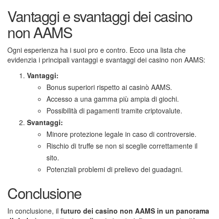
Vantaggi e svantaggi dei casino
non AAMS
Ogni esperienza ha i suoi pro e contro. Ecco una lista che
evidenzia i principali vantaggi e svantaggi dei casino non AAMS:
Vantaggi:
Bonus superiori rispetto ai casinò AAMS.
Accesso a una gamma più ampia di giochi.
Possibilità di pagamenti tramite criptovalute.
Svantaggi:
Minore protezione legale in caso di controversie.
Rischio di truffe se non si sceglie correttamente il
sito.
Potenziali problemi di prelievo dei guadagni.
Conclusione
In conclusione, il
futuro dei casino non AAMS in un panorama