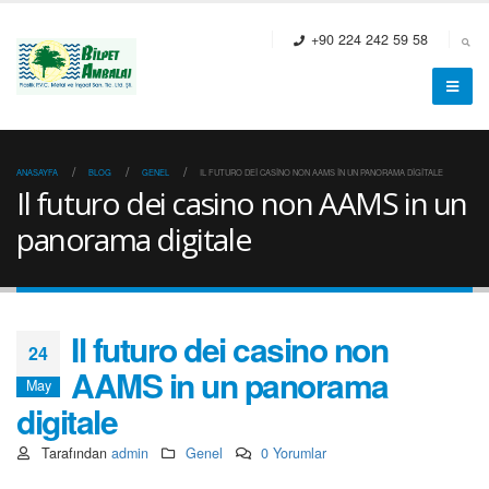
+90 224 242 59 58
ANASAYFA
BLOG
GENEL
IL FUTURO DEI CASINO NON AAMS IN UN PANORAMA DIGITALE
Il futuro dei casino non AAMS in un
panorama digitale
Il futuro dei casino non
24
AAMS in un panorama
May
digitale
Tarafından
admin
Genel
0 Yorumlar