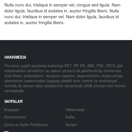
sodales in, auctor fringilla libero.
HAKKIMIZDA
Firmamız çeşitli alanlarda kullanılan PET, PP, PS, ABS, PVC, PETG gibi
malzemelerin termoform ve vakum yöntemi ile şekillendirilip ürününüze
özel blister ambalajların, koruyucu kapların, seperatörlerin oluşturulması
işlemlerinin tasarımından başlayıp plastik ürün üretimi ve endüstriyel
temizlik ile devam eden süreçlerinin tamamında 2008 yılından beri hizmet
vermektedir.
SAYFALAR
Anasayfa
Hakkımızda
Hizmetlerimiz
Kalite
Çevre ve Kalite Politikamız
İletişim
SOSYAL MEDYA