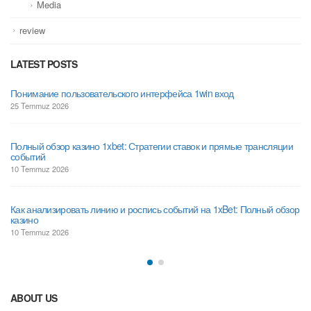
review
LATEST POSTS
Навигация по 1xbet зеркало: Полное руководство для пользователей
9 Temmuz 2026
Step-by-Step Guide to Registering at Mostbet Kazino
7 Temmuz 2026
Mostbet Azerbaycan: Təhlükəsizlik və Əmin-amanlıq Tədbirləri
6 Temmuz 2026
ABOUT US
Nulla nunc dui, tristique in semper vel, congue sed ligula. Nam
dolor ligula, faucibus id sodales in, auctor fringilla libero. Nulla
nunc dui, tristique in semper vel. Nam dolor ligula, faucibus id