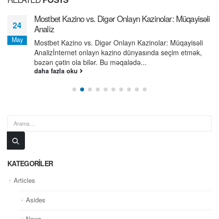
Mostbet Kazino vs. Digər Onlayn Kazinolar: Müqayisəli
24
Analiz
May
Mostbet Kazino vs. Digər Onlayn Kazinolar: Müqayisəli
Analizİnternet onlayn kazino dünyasında seçim etmək,
bəzən çətin ola bilər. Bu məqalədə...
daha fazla oku
KATEGORILER
Articles
Asides
News