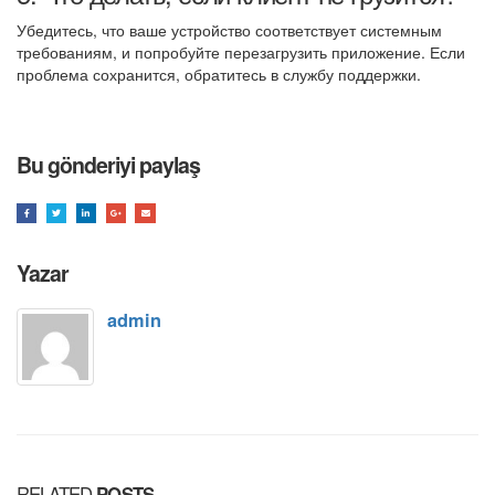
Убедитесь, что ваше устройство соответствует системным
требованиям, и попробуйте перезагрузить приложение. Если
проблема сохранится, обратитесь в службу поддержки.
Bu gönderiyi paylaş
Yazar
admin
RELATED
POSTS