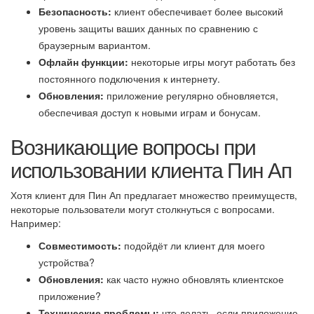
Безопасность:
клиент обеспечивает более высокий
уровень защиты ваших данных по сравнению с
браузерным вариантом.
Офлайн функции:
некоторые игры могут работать без
постоянного подключения к интернету.
Обновления:
приложение регулярно обновляется,
обеспечивая доступ к новыми играм и бонусам.
Возникающие вопросы при
использовании клиента Пин Ап
Хотя клиент для Пин Ап предлагает множество преимуществ,
некоторые пользователи могут столкнуться с вопросами.
Например:
Совместимость:
подойдёт ли клиент для моего
устройства?
Обновления:
как часто нужно обновлять клиентское
приложение?
Технические проблемы:
что делать, если приложение