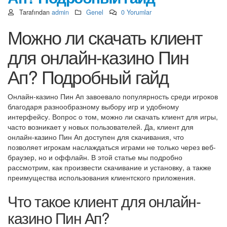
Tarafından
admin
Genel
0 Yorumlar
Можно ли скачать клиент
для онлайн-казино Пин
Ап? Подробный гайд
Онлайн-казино Пин Ап завоевало популярность среди игроков
благодаря разнообразному выбору игр и удобному
интерфейсу. Вопрос о том, можно ли скачать клиент для игры,
часто возникает у новых пользователей. Да, клиент для
онлайн-казино Пин Ап доступен для скачивания, что
позволяет игрокам наслаждаться играми не только через веб-
браузер, но и оффлайн. В этой статье мы подробно
рассмотрим, как произвести скачивание и установку, а также
преимущества использования клиентского приложения.
Что такое клиент для онлайн-
казино Пин Ап?