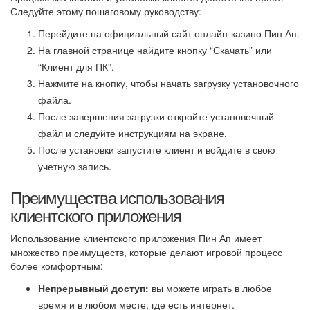
Следуйте этому пошаговому руководству:
Перейдите на официальный сайт онлайн-казино Пин Ап.
На главной странице найдите кнопку “Скачать” или
“Клиент для ПК”.
Нажмите на кнопку, чтобы начать загрузку установочного
файла.
После завершения загрузки откройте установочный
файл и следуйте инструкциям на экране.
После установки запустите клиент и войдите в свою
учетную запись.
Преимущества использования
клиентского приложения
Использование клиентского приложения Пин Ап имеет
множество преимуществ, которые делают игровой процесс
более комфортным:
Непрерывный доступ:
вы можете играть в любое
время и в любом месте, где есть интернет.