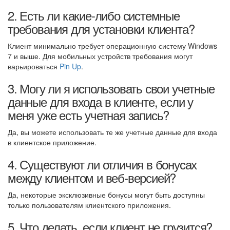
2. Есть ли какие-либо системные
требования для установки клиента?
Клиент минимально требует операционную систему Windows
7 и выше. Для мобильных устройств требования могут
варьироваться
Pin Up
.
3. Могу ли я использовать свои учетные
данные для входа в клиенте, если у
меня уже есть учетная запись?
Да, вы можете использовать те же учетные данные для входа
в клиентское приложение.
4. Существуют ли отличия в бонусах
между клиентом и веб-версией?
Да, некоторые эксклюзивные бонусы могут быть доступны
только пользователям клиентского приложения.
5. Что делать, если клиент не грузится?