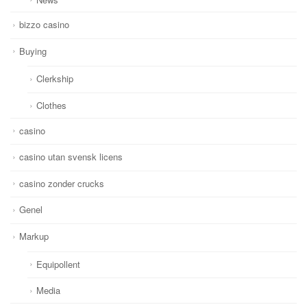
bizzo casino
Buying
Clerkship
Clothes
casino
casino utan svensk licens
casino zonder crucks
Genel
Markup
Equipollent
Media