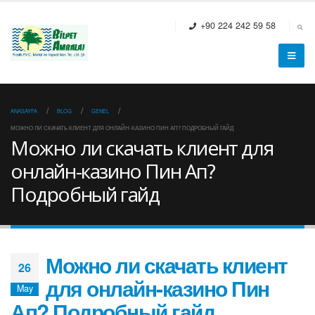
+90 224 242 59 58
ANASAYFA
BLOG
GENEL
МОЖНО ЛИ СКАЧАТЬ КЛИЕНТ ДЛЯ ОНЛАЙН-КАЗИНО ПИН АП? ПОДРОБНЫЙ ГАЙД
Можно ли скачать клиент для
онлайн-казино Пин Ап?
Подробный гайд
Можно ли скачать клиент
26
для онлайн-казино Пин
May
Ап? Подробный гайд