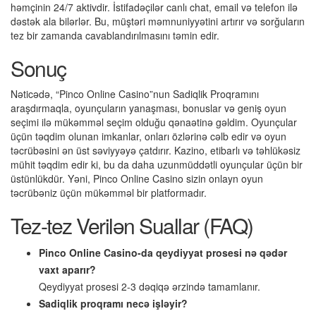
həmçinin 24/7 aktivdir. İstifadəçilər canlı chat, email və telefon ilə
dəstək ala bilərlər. Bu, müştəri məmnuniyyətini artırır və sorğuların
tez bir zamanda cavablandırılmasını təmin edir.
Sonuç
Nəticədə, “Pinco Online Casino”nun Sadiqlik Proqramını
araşdırmaqla, oyunçuların yanaşması, bonuslar və geniş oyun
seçimi ilə mükəmməl seçim olduğu qənaətinə gəldim. Oyunçular
üçün təqdim olunan imkanlar, onları özlərinə cəlb edir və oyun
təcrübəsini ən üst səviyyəyə çatdırır. Kazino, etibarlı və təhlükəsiz
mühit təqdim edir ki, bu da daha uzunmüddətli oyunçular üçün bir
üstünlükdür. Yəni, Pinco Online Casino sizin onlayn oyun
təcrübəniz üçün mükəmməl bir platformadır.
Tez-tez Verilən Suallar (FAQ)
Pinco Online Casino-da qeydiyyat prosesi nə qədər
vaxt aparır?
Qeydiyyat prosesi 2-3 dəqiqə ərzində tamamlanır.
Sadiqlik proqramı necə işləyir?