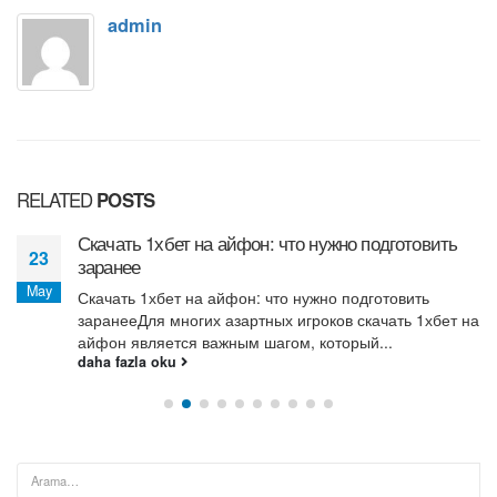
admin
RELATED
POSTS
Скачать 1хбет на айфон: что нужно подготовить
23
заранее
May
Скачать 1хбет на айфон: что нужно подготовить
заранееДля многих азартных игроков скачать 1хбет на
айфон является важным шагом, который...
daha fazla oku