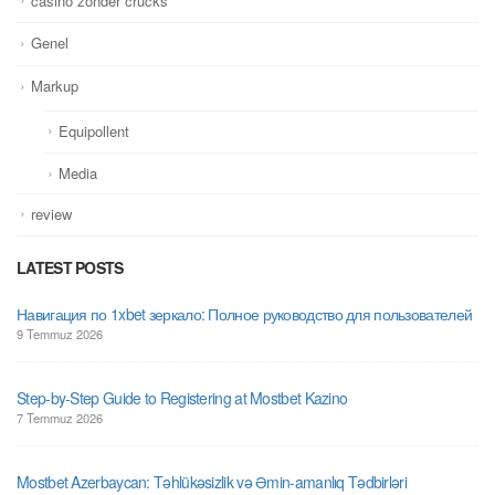
casino zonder crucks
Genel
Markup
Equipollent
Media
review
LATEST POSTS
Навигация по 1xbet зеркало: Полное руководство для пользователей
9 Temmuz 2026
Step-by-Step Guide to Registering at Mostbet Kazino
7 Temmuz 2026
Mostbet Azerbaycan: Təhlükəsizlik və Əmin-amanlıq Tədbirləri