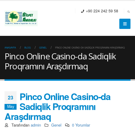
+90 224 242 59 58
ANASAYFA
BLOG
GENEL
PINCO ONLINE CASINO-DA SADIQLIK PROQRAMINI ARAŞDIRMAQ
Pinco Online Casino-da Sadiqlik
Proqramını Araşdırmaq
Pinco Online Casino-da
23
Sadiqlik Proqramını
May
Araşdırmaq
Tarafından
admin
Genel
0 Yorumlar