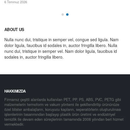
6 Temmuz 2026
ABOUT US
Nulla nunc dui, tristique in semper vel, congue sed ligula. Nam
dolor ligula, faucibus id sodales in, auctor fringilla libero. Nulla
nunc dui, tristique in semper vel. Nam dolor ligula, faucibus id
sodales in, auctor fringilla libero.
HAKKIMIZDA
Firmamız çeşitli alanlarda kullanılan PET, PP, PS, ABS, PVC, PETG gibi
malzemelerin termoform ve vakum yöntemi ile şekillendirilip ürününüze
özel blister ambalajların, koruyucu kapların, seperatörlerin oluşturulması
işlemlerinin tasarımından başlayıp plastik ürün üretimi ve endüstriyel
temizlik ile devam eden süreçlerinin tamamında 2008 yılından beri hizmet
vermektedir.