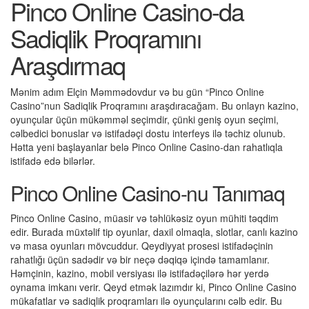
Pinco Online Casino-da
Sadiqlik Proqramını
Araşdırmaq
Mənim adım Elçin Məmmədovdur və bu gün “Pinco Online
Casino”nun Sadiqlik Proqramını araşdıracağam. Bu onlayn kazino,
oyunçular üçün mükəmməl seçimdir, çünki geniş oyun seçimi,
cəlbedici bonuslar və istifadəçi dostu interfeys ilə təchiz olunub.
Hətta yeni başlayanlar belə Pinco Online Casino-dan rahatlıqla
istifadə edə bilərlər.
Pinco Online Casino-nu Tanımaq
Pinco Online Casino, müasir və təhlükəsiz oyun mühiti təqdim
edir. Burada müxtəlif tip oyunlar, daxil olmaqla, slotlar, canlı kazino
və masa oyunları mövcuddur. Qeydiyyat prosesi istifadəçinin
rahatlığı üçün sadədir və bir neçə dəqiqə içində tamamlanır.
Həmçinin, kazino, mobil versiyası ilə istifadəçilərə hər yerdə
oynama imkanı verir. Qeyd etmək lazımdır ki, Pinco Online Casino
mükafatlar və sadiqlik proqramları ilə oyunçularını cəlb edir. Bu