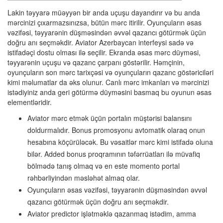
Lakin təyyarə müəyyən bir anda uçuşu dayandırır və bu anda
mərcinizi çıxarmazsınızsa, bütün mərc itirilir. Oyunçuların əsas
vəzifəsi, təyyarənin düşməsindən əvvəl qazancı götürmək üçün
doğru anı seçməkdir. Aviator Azerbaycan interfeysi sadə və
istifadəçi dostu olması ilə seçilir. Ekranda əsas mərc düyməsi,
təyyarənin uçuşu və qazanc çarpanı göstərilir. Həmçinin,
oyunçuların son mərc tarixçəsi və oyunçuların qazanc göstəriciləri
kimi məlumatlar da əks olunur. Canlı mərc imkanları və mərcinizi
istədiyiniz anda geri götürmə düyməsini basmaq bu oyunun əsas
elementləridir.
Aviator mərc etmək üçün portalın müştərisi balansını
doldurmalıdır. Bonus promosyonu avtomatik olaraq onun
hesabına köçürüləcək. Bu vəsaitlər mərc kimi istifadə oluna
bilər. Added bonus proqramının təfərrüatları ilə müvafiq
bölmədə tanış olmaq və en este momento portal
rəhbərliyindən məsləhət almaq olar.
Oyunçuların əsas vəzifəsi, təyyarənin düşməsindən əvvəl
qazancı götürmək üçün doğru anı seçməkdir.
Aviator predictor işlətməklə qazanmaq istədim, amma