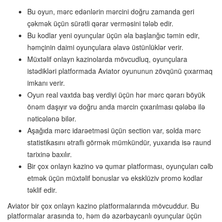
Bu oyun, mərc edənlərin mərcini doğru zamanda geri
çəkmək üçün sürətli qərar verməsini tələb edir.
Bu kodlar yeni oyunçular üçün əla başlanğıc təmin edir,
həmçinin daimi oyunçulara əlavə üstünlüklər verir.
Müxtəlif onlayn kazinolarda mövcudluq, oyunçulara
istədikləri platformada Aviator oyununun zövqünü çıxarmaq
imkanı verir.
Oyun real vaxtda baş verdiyi üçün hər mərc qərarı böyük
önəm daşıyır və doğru anda mərcin çıxarılması qələbə ilə
nəticələnə bilər.
Aşağıda mərc idarəetməsi üçün section var, solda mərc
statistikasını ətraflı görmək mümkündür, yuxarıda isə raund
tarixinə baxılır.
Bir çox onlayn kazino və qumar platforması, oyunçuları cəlb
etmək üçün müxtəlif bonuslar və eksklüziv promo kodlar
təklif edir.
Aviator bir çox onlayn kazino platformalarında mövcuddur. Bu
platformalar arasında to, həm də azərbaycanlı oyunçular üçün