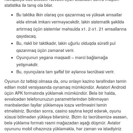
statistika ilə tanış ola bilər.
Bu taktika ilkin olaraq çox qazanmaq və yüksək əmsallar
əldə etmək imkanı verməyəcəkdir, lakin sistematik şəkildə
artırmaq üçün sistemlər məhsulda x1. 2-x1. 21 əmsallarına
qayıdacaq.
Bu, riskli bir taktikadır, lakin uğurlu olduqda sürətli pul
qazanmaq üçün zəmanət verir.
Oyunçunun yeganə məqsədi – mərci bağlamağa
yetişməkdir.
Bu, oyunçulara tam şəffaf bir əyləncə təcrübəsi verir.
Oyunun öz tətbiqi olmasa da, onu onlayn kazino tərəfindən təmin
edilən mobil versiyasında oynamaq mümkündür. Aviatori Android
üçün APK formatında yükləmək mümkündür. Belə bir halda,
əvvəlcədən telefonunuzun parametrlərindən bilinməyən
mənbələrdən fayllar yükləməyə icazə verilməsini təmin
etməlisiniz. Bundan sonra, casino saytına keçid edərək, oyunu
xüsusi bölmədən yükləyə bilərsiniz. Bizim öz təcrübəmizə əsasən,
belə yükləmə formatı rəsmi mağazadan aşağı düşmür. Aviator
oyununu mobil cihazınıza yükləməklə, hər zaman və istədiyiniz