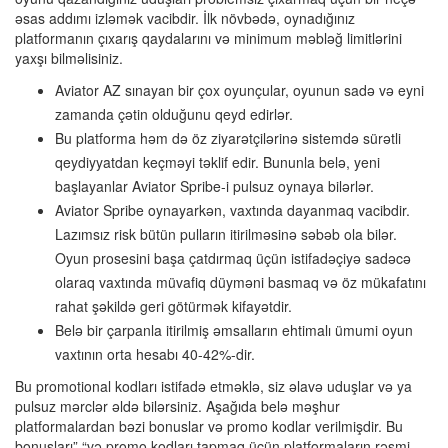
əsas addımı izləmək vacibdir. İlk növbədə, oynadığınız
platformanın çıxarış qaydalarını və minimum məbləğ limitlərini
yaxşı bilməlisiniz.
Aviator AZ sınayan bir çox oyunçular, oyunun sadə və eyni
zamanda çətin olduğunu qeyd edirlər.
Bu platforma həm də öz ziyarətçilərinə sistemdə sürətli
qeydiyyatdan keçməyi təklif edir. Bununla belə, yeni
başlayanlar Aviator Spribe-i pulsuz oynaya bilərlər.
Aviator Spribe oynayarkən, vaxtında dayanmaq vacibdir.
Lazımsız risk bütün pulların itirilməsinə səbəb ola bilər.
Oyun prosesini başa çatdırmaq üçün istifadəçiyə sadəcə
olaraq vaxtında müvafiq düyməni basmaq və öz mükafatını
rahat şəkildə geri götürmək kifayətdir.
Belə bir çarpanla itirilmiş əmsalların ehtimalı ümumi oyun
vaxtının orta hesabı 40-42%-dir.
Bu promotional kodları istifadə etməklə, siz əlavə uduşlar və ya
pulsuz mərclər əldə bilərsiniz. Aşağıda belə məşhur
platformalardan bəzi bonuslar və promo kodlar verilmişdir. Bu
bonusları” “və promo kodları tapmaq üçün platformaların rəsmi