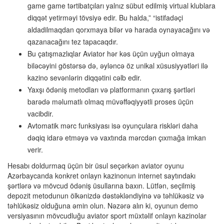
game game tərtibatçıları yalnız sübut edilmiş virtual klublara
diqqət yetirməyi tövsiyə edir. Bu halda,” “istifadəçi
aldadilmaqdan qorxmaya bilər və harada oynayacağını və
qazanacağını tez tapacaqdır.
Bu çatışmazlıqlar Aviator hər kəs üçün uyğun olmaya
biləcəyini göstərsə də, əyləncə öz unikal xüsusiyyətləri ilə
kazino sevənlərin diqqətini cəlb edir.
Yaxşı ödəniş metodları və platformanın çıxarış şərtləri
barədə məlumatlı olmaq müvəffəqiyyətli proses üçün
vacibdir.
Avtomatik mərc funksiyası isə oyunçulara riskləri daha
dəqiq idarə etməyə və vaxtında mərcdən çıxmağa imkan
verir.
Hesabı doldurmaq üçün bir üsul seçərkən aviator oyunu
Azərbaycanda konkret onlayn kazinonun internet saytındakı
şərtlərə və mövcud ödəniş üsullarına baxın. Lütfən, seçilmiş
depozit metodunun ölkənizdə dəstəkləndiyinə və təhlükəsiz və
təhlükəsiz olduğuna əmin olun. Nəzərə alın ki, oyunun demo
versiyasının mövcudluğu aviator sport müxtəlif onlayn kazinolar