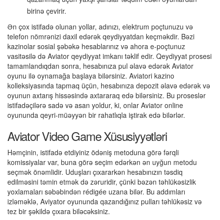
birinə çevirir.
Ən çox istifadə olunan yollar, adınızı, elektrum poçtunuzu və
telefon nömrənizi daxil edərək qeydiyyatdan keçməkdir. Bəzi
kazinolar sosial şəbəkə hesablarınız və ahora e-poçtunuz
vasitəsilə də Aviator qeydiyyat imkanı təklif edir. Qeydiyyat prosesi
tamamlandıqdan sonra, hesabınıza pul əlavə edərək Aviator
oyunu ilə oynamağa başlaya bilərsiniz. Aviatori kazino
kolleksiyasında tapmaq üçün, hesabınıza depozit əlavə edərək və
oyunun axtarış hissəsində axtararaq edə bilərsiniz. Bu proseslər
istifadəçilərə sadə və asan yoldur, ki, onlar Aviator online
oyununda qeyri-müəyyən bir rahatlıqla iştirak edə bilərlər.
Aviator Video Game Xüsusiyyətləri
Həmçinin, istifadə etdiyiniz ödəniş metoduna görə fərqli
komissiyalar var, buna görə seçim edərkən ən uyğun metodu
seçmək önəmlidir. Uduşları çıxararkən hesabınızın təsdiq
edilməsini təmin etmək də zəruridir, çünki bəzən təhlükəsizlik
yoxlamaları səbəbindən rédigée uzana bilər. Bu addımları
izləməklə, Aviyator oyununda qazandığınız pulları təhlükəsiz və
tez bir şəkildə çıxara biləcəksiniz.