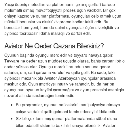
Yaxşı ödəniş metodları və platformanın çıxarış şərtləri barədə
məlumatlı olmaq müvəffəqiyyətli proses üçün vacibdir. Bir çox
onlayn kazino və qumar platforması, oyunçuları cəlb etmək üçün
müxtəlif bonuslar və eksklüziv promo kodlar təklif edir. Bu
bonuslar həm yeni, həm də daimi oyunçular üçün əlverişlidir və
əyləncə təcrübəsini daha maraqlı və sərfəli edir.
Aviator Nə Qədər Qazana Bilərsiniz?
Oyunun başında oyunçu mərc edir və təyyarə havaya qalxır.
Təyyarə nə qədər uzun müddət uçuşda olarsa, bahis çarpanı bir o
qədər yüksək olar. Oyunçu mərcini raundun sonuna qədər
satarsa, um, cari çarpana vurulur və qalib gəlir. Bu sadə, lakin
əyləncəli mexanik ola Aviator Azerbaycan oyunçular arasında
məşhur edir. Oyun interfeysi intuitiv və rahatdır, bu da hər bir
oyunçunun oyunun keyfini çıxarmağını və oyun prosesini asanlıqla
nəzarət altında saxlamağını təmin edir.
Bu proqramlar, oyunun nəticələrini manipulyasiya etməyə
çalışır və daimi qalib gəlməni təmin edəcəyini iddia edir.
Siz bir çox tanınmış qumar platformalarında sübut oluna
bilən ədalətli sistemlə bəxtinizi sınaya bilərsiniz. Aviator