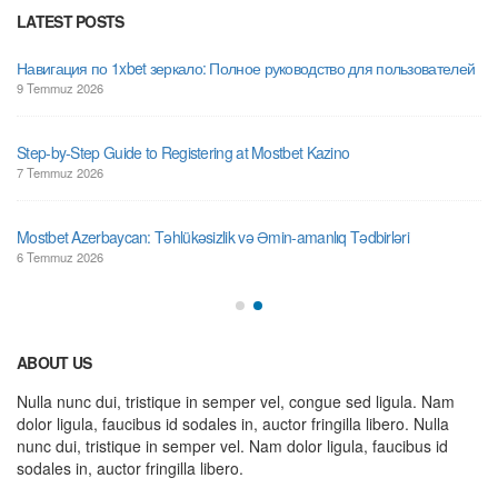
LATEST POSTS
Навигация по 1xbet зеркало: Полное руководство для пользователей
9 Temmuz 2026
Step-by-Step Guide to Registering at Mostbet Kazino
7 Temmuz 2026
Mostbet Azerbaycan: Təhlükəsizlik və Əmin-amanlıq Tədbirləri
6 Temmuz 2026
ABOUT US
Nulla nunc dui, tristique in semper vel, congue sed ligula. Nam
dolor ligula, faucibus id sodales in, auctor fringilla libero. Nulla
nunc dui, tristique in semper vel. Nam dolor ligula, faucibus id
sodales in, auctor fringilla libero.