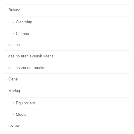
Buying
Clerkship
Clothes
casino
casino utan svensk licens
casino zonder crucks
Genel
Markup
Equipollent
Media
review