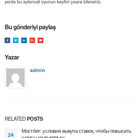
yerdə bu əyləncəli oyunun keyfini çıxara bilərsiniz.
Bu gönderiyi paylaş
Yazar
admin
RELATED
POSTS
Мостбет: условия выкупа ставок, чтобы повысить
24
шансы на выигрыш