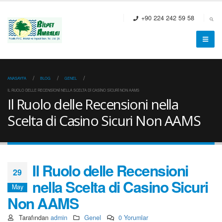
+90 224 242 59 58
ANASAYFA
BLOG
GENEL
IL RUOLO DELLE RECENSIONI NELLA SCELTA DI CASINO SICURI NON AAMS
Il Ruolo delle Recensioni nella
Scelta di Casino Sicuri Non AAMS
Il Ruolo delle Recensioni
29
nella Scelta di Casino Sicuri
May
Non AAMS
Tarafından
admin
Genel
0 Yorumlar