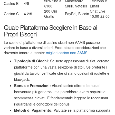
50% fino a
Mastercard,
Telefono e
Casino B
4/5
€100
Skrill, Neteller
Email
200 Giri
Chat Live
Casino C
4.2/5
PayPal, Bitcoin
Gratis
10:00-22:00
Quale Piattaforma Scegliere in Base ai
Propri Bisogni
Le scelte di piattaforme di casino sicuri non AAMS possono
variare in base a diversi criteri. Ecco alcune considerazioni che
dovreste tenere a mente:
migliori casino non AAMS
Tipologia di Giochi:
Se siete appassionati di slot, cercate
piattaforme con una vasta selezione di titoli. Se preferite i
giochi da tavolo, verificate che ci siano opzioni di roulette e
blackjack.
Bonus e Promozioni:
Alcuni casinò offrono bonus di
benvenuto più generosi, ma potrebbero avere requisiti di
scommessa elevati. È fondamentale leggere le recensioni
riguardanti le condizioni dei bonus.
Metodi di Pagamento:
Valutate se la piattaforma supporta