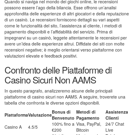
Quando si naviga nel mondo dei giochi online, le recensioni
possono essere l’ago della bilancia. Esse offrono un’analisi
approfondita delle esperienze di altri giocatori e della reputazione
di un casinò. Le recensioni forniscono dettagli su vari aspetti
come le funzionalità del sito, l’assistenza al cliente, i metodi di
pagamento disponibili e l’affidabilità del servizio. Prima di
impegnarvi su un casinò, leggete attentamente le recensioni per
avere un’idea delle esperienze altrui. Diffidate dei siti con molte
recensioni negative; è meglio orientarsi verso piattaforme con
valutazioni elevate e feedback positivi.
Confronto delle Piattaforme di
Casino Sicuri Non AAMS
In questo paragrafo, analizzeremo alcune delle principali
piattaforme di casino sicuri non AAMS. A seguire, troverete una
tabella che confronta le diverse opzioni disponibili.
Bonus di
Metodi di
Assistenza
Piattaforma
Valutazione
Benvenuto
Pagamento
Clienti
100% fino a
Visa, PayPal,
24/7 Chat
Casino A
4.5/5
€200
Bitcoin
Live