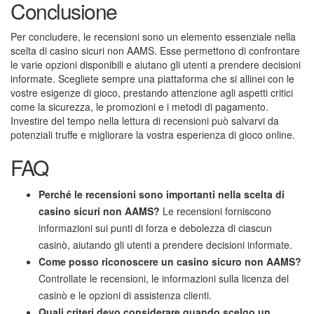
Conclusione
Per concludere, le recensioni sono un elemento essenziale nella
scelta di casino sicuri non AAMS. Esse permettono di confrontare
le varie opzioni disponibili e aiutano gli utenti a prendere decisioni
informate. Scegliete sempre una piattaforma che si allinei con le
vostre esigenze di gioco, prestando attenzione agli aspetti critici
come la sicurezza, le promozioni e i metodi di pagamento.
Investire del tempo nella lettura di recensioni può salvarvi da
potenziali truffe e migliorare la vostra esperienza di gioco online.
FAQ
Perché le recensioni sono importanti nella scelta di
casino sicuri non AAMS?
Le recensioni forniscono
informazioni sui punti di forza e debolezza di ciascun
casinò, aiutando gli utenti a prendere decisioni informate.
Come posso riconoscere un casino sicuro non AAMS?
Controllate le recensioni, le informazioni sulla licenza del
casinò e le opzioni di assistenza clienti.
Quali criteri devo considerare quando scelgo un