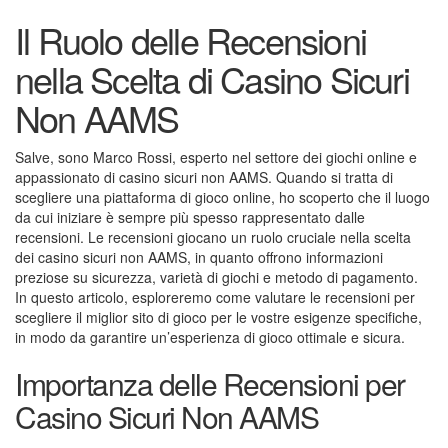
Il Ruolo delle Recensioni
nella Scelta di Casino Sicuri
Non AAMS
Salve, sono Marco Rossi, esperto nel settore dei giochi online e
appassionato di casino sicuri non AAMS. Quando si tratta di
scegliere una piattaforma di gioco online, ho scoperto che il luogo
da cui iniziare è sempre più spesso rappresentato dalle
recensioni. Le recensioni giocano un ruolo cruciale nella scelta
dei casino sicuri non AAMS, in quanto offrono informazioni
preziose su sicurezza, varietà di giochi e metodo di pagamento.
In questo articolo, esploreremo come valutare le recensioni per
scegliere il miglior sito di gioco per le vostre esigenze specifiche,
in modo da garantire un’esperienza di gioco ottimale e sicura.
Importanza delle Recensioni per
Casino Sicuri Non AAMS