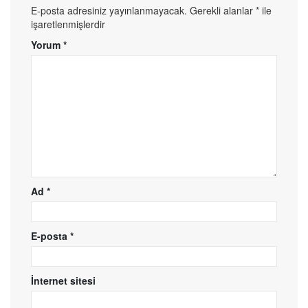
E-posta adresiniz yayınlanmayacak.
Gerekli alanlar
*
ile
işaretlenmişlerdir
Yorum
*
Ad
*
E-posta
*
İnternet sitesi