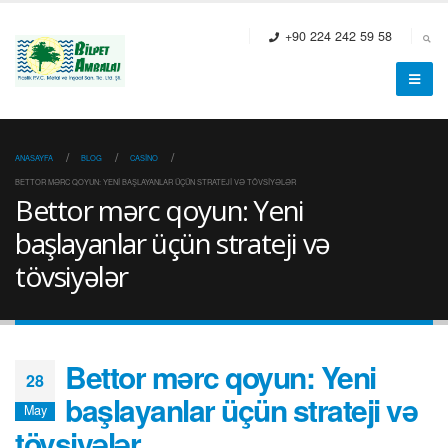
+90 224 242 59 58
ANASAYFA
BLOG
CASINO
BETTOR MƏRC QOYUN: YENI BAŞLAYANLAR ÜÇÜN STRATEJI VƏ TÖVSIYƏLƏR
Bettor mərc qoyun: Yeni
başlayanlar üçün strateji və
tövsiyələr
Bettor mərc qoyun: Yeni
28
başlayanlar üçün strateji və
May
tövsiyələr