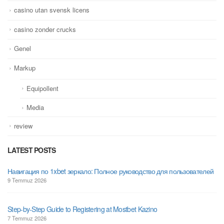
casino utan svensk licens
casino zonder crucks
Genel
Markup
Equipollent
Media
review
LATEST POSTS
Навигация по 1xbet зеркало: Полное руководство для пользователей
9 Temmuz 2026
Step-by-Step Guide to Registering at Mostbet Kazino
7 Temmuz 2026