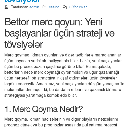
Tarafından
admin
casino
0 Yorumlar
Bettor mərc qoyun: Yeni
başlayanlar üçün strateji və
tövsiyələr
Mərc qoymaq, idman oyunları və digər tədbirlərlə maraqlananlar
üçün həyəcan verici bir fəaliyyət ola bilər. Lakin, yeni başlayanlar
üçün bu proses bəzən çaşdırıcı görünə bilər. Bu məqalədə,
bettorların necə mərc qoymağı öyrənmələri və uğur qazanmağı
üçün hərtərəfli bir strategiya inkişaf etdirmələri üçün tövsiyələr
təqdim edəcəyik. Amacımız, yeni başlayanları düzgün yanaşma ilə
məlumatlandırmaqdır ki, bu da daha etibarlı və qazanclı bir mərc
strategiyası yaratmağa kömək edə bilər.
1. Mərc Qoyma Nədir?
Mərc qoyma, idman hadisələrinin və digər olayların nəticələrini
proqnoz etmək və bu proqnozlar əsasında pul yatırma prosesi