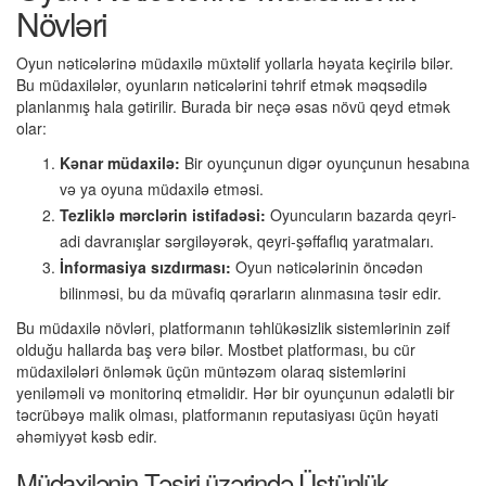
Növləri
Oyun nəticələrinə müdaxilə müxtəlif yollarla həyata keçirilə bilər.
Bu müdaxilələr, oyunların nəticələrini təhrif etmək məqsədilə
planlanmış hala gətirilir. Burada bir neçə əsas növü qeyd etmək
olar:
Kənar müdaxilə:
Bir oyunçunun digər oyunçunun hesabına
və ya oyuna müdaxilə etməsi.
Tezliklə mərclərin istifadəsi:
Oyuncuların bazarda qeyri-
adi davranışlar sərgiləyərək, qeyri-şəffaflıq yaratmaları.
İnformasiya sızdırması:
Oyun nəticələrinin öncədən
bilinməsi, bu da müvafiq qərarların alınmasına təsir edir.
Bu müdaxilə növləri, platformanın təhlükəsizlik sistemlərinin zəif
olduğu hallarda baş verə bilər. Mostbet platforması, bu cür
müdaxilələri önləmək üçün müntəzəm olaraq sistemlərini
yeniləməli və monitorinq etməlidir. Hər bir oyunçunun ədalətli bir
təcrübəyə malik olması, platformanın reputasiyası üçün həyati
əhəmiyyət kəsb edir.
Müdaxilənin Təsiri üzərində Üstünlük