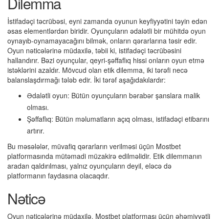
Dilemma
İstifadəçi təcrübəsi, eyni zamanda oyunun keyfiyyətini təyin edən
əsas elementlərdən biridir. Oyunçuların ədalətli bir mühitdə oyun
oynayıb-oynamayacağını bilmək, onların qərarlarına təsir edir.
Oyun nəticələrinə müdaxilə, təbii ki, istifadəçi təcrübəsini
hallandırır. Bəzi oyunçular, qeyri-şəffaflıq hissi onların oyun etmə
istəklərini azaldır. Mövcud olan etik dilemma, iki tərəfi necə
balanslaşdırmağı tələb edir. İki tərəf aşağıdakılardır:
Ədalətli oyun: Bütün oyunçuların bərabər şanslara malik
olması.
Şəffaflıq: Bütün məlumatların açıq olması, istifadəçi etibarını
artırır.
Bu məsələlər, müvafiq qərarların verilməsi üçün Mostbet
platformasında mütəmadi müzakirə edilməlidir. Etik dilemmanın
aradan qaldırılması, yalnız oyunçuların deyil, eləcə də
platformanın faydasına olacaqdır.
Nəticə
Oyun nəticələrinə müdaxilə, Mostbet platforması üçün əhəmiyyətli