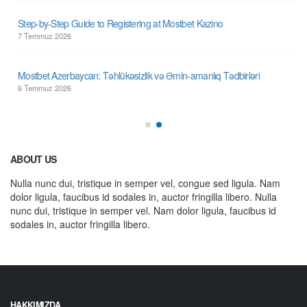
Step-by-Step Guide to Registering at Mostbet Kazino
7 Temmuz 2026
Mostbet Azerbaycan: Təhlükəsizlik və Əmin-amanlıq Tədbirləri
6 Temmuz 2026
ABOUT US
Nulla nunc dui, tristique in semper vel, congue sed ligula. Nam
dolor ligula, faucibus id sodales in, auctor fringilla libero. Nulla
nunc dui, tristique in semper vel. Nam dolor ligula, faucibus id
sodales in, auctor fringilla libero.
HAKKIMIZDA