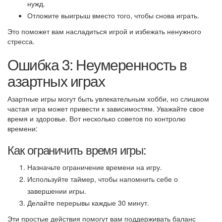
нужд.
Отложите выигрыш вместо того, чтобы снова играть.
Это поможет вам насладиться игрой и избежать ненужного
стресса.
Ошибка 3: Неумеренность в
азартных играх
Азартные игры могут быть увлекательным хобби, но слишком
частая игра может привести к зависимостям. Уважайте свое
время и здоровье. Вот несколько советов по контролю
времени:
Как ограничить время игры:
Назначьте ограничение времени на игру.
Используйте таймер, чтобы напомнить себе о
завершении игры.
Делайте перерывы каждые 30 минут.
Эти простые действия помогут вам поддерживать баланс