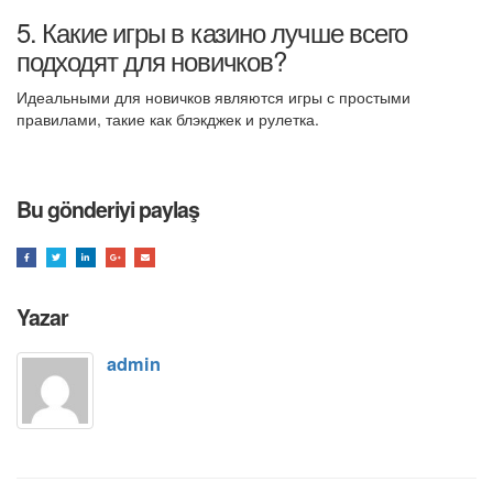
5. Какие игры в казино лучше всего
подходят для новичков?
Идеальными для новичков являются игры с простыми
правилами, такие как блэкджек и рулетка.
Bu gönderiyi paylaş
Yazar
admin