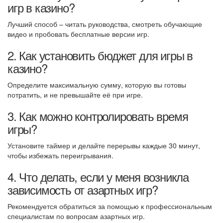
игр в казино?
Лучший способ – читать руководства, смотреть обучающие
видео и пробовать бесплатные версии игр.
2. Как установить бюджет для игры в
казино?
Определите максимальную сумму, которую вы готовы
потратить, и не превышайте её при игре.
3. Как можно контролировать время
игры?
Установите таймер и делайте перерывы каждые 30 минут,
чтобы избежать переигрывания.
4. Что делать, если у меня возникла
зависимость от азартных игр?
Рекомендуется обратиться за помощью к профессиональным
специалистам по вопросам азартных игр.