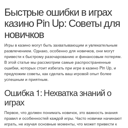
Быстрые ошибки в играх
казино Pin Up: Советы для
новичков
Игры в казино могут быть захватывающим и увлекательным
развлечением. Однако, особенно для новичков, они могут
привести к быстрому разочарованию и финансовым потерям.
В этой статье мы рассмотрим самые распространенные
ошибки, которых стоит избегать при игре в казино Pin Up, и
предложим советы, как сделать ваш игровой опыт более
успешным и приятным.
Ошибка 1: Нехватка знаний о
играх
Первое, что должен понимать новичок, это важность знания
правил и особенностей каждой игры. Часто новички начинают
играть, не изучая основные моменты, что может привести к