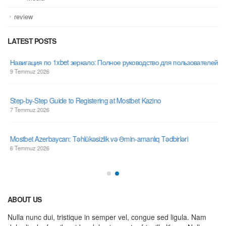
review
LATEST POSTS
Навигация по 1xbet зеркало: Полное руководство для пользователей
9 Temmuz 2026
Step-by-Step Guide to Registering at Mostbet Kazino
7 Temmuz 2026
Mostbet Azerbaycan: Təhlükəsizlik və Əmin-amanlıq Tədbirləri
6 Temmuz 2026
ABOUT US
Nulla nunc dui, tristique in semper vel, congue sed ligula. Nam
dolor ligula, faucibus id sodales in, auctor fringilla libero. Nulla