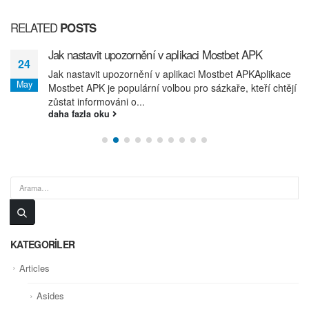
RELATED
POSTS
Jak nastavit upozornění v aplikaci Mostbet APK
24
Jak nastavit upozornění v aplikaci Mostbet APKAplikace
May
Mostbet APK je populární volbou pro sázkaře, kteří chtějí
zůstat informováni o...
daha fazla oku
KATEGORILER
Articles
Asides