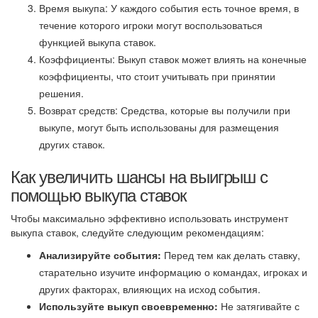
Время выкупа: У каждого события есть точное время, в
течение которого игроки могут воспользоваться
функцией выкупа ставок.
Коэффициенты: Выкуп ставок может влиять на конечные
коэффициенты, что стоит учитывать при принятии
решения.
Возврат средств: Средства, которые вы получили при
выкупе, могут быть использованы для размещения
других ставок.
Как увеличить шансы на выигрыш с
помощью выкупа ставок
Чтобы максимально эффективно использовать инструмент
выкупа ставок, следуйте следующим рекомендациям:
Анализируйте события:
Перед тем как делать ставку,
старательно изучите информацию о командах, игроках и
других факторах, влияющих на исход события.
Используйте выкуп своевременно:
Не затягивайте с