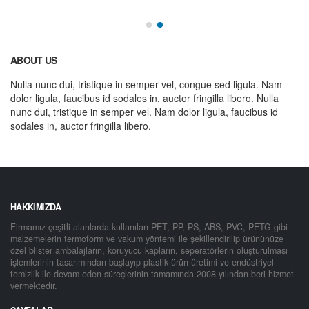
ABOUT US
Nulla nunc dui, tristique in semper vel, congue sed ligula. Nam
dolor ligula, faucibus id sodales in, auctor fringilla libero. Nulla
nunc dui, tristique in semper vel. Nam dolor ligula, faucibus id
sodales in, auctor fringilla libero.
HAKKIMIZDA
Firmamız çeşitli alanlarda kullanılan PET, PP, PS, ABS, PVC, PETG gibi
malzemelerin termoform ve vakum yöntemi ile şekillendirilip ürününüze
özel blister ambalajların, koruyucu kapların, seperatörlerin oluşturulması
işlemlerinin tasarımından başlayıp plastik ürün üretimi ve endüstriyel
temizlik ile devam eden süreçlerinin tamamında 2008 yılından beri hizmet
vermektedir.
SAYFALAR