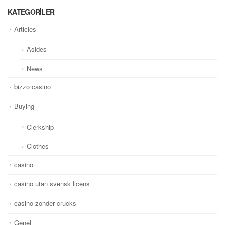
KATEGORILER
Articles
Asides
News
bizzo casino
Buying
Clerkship
Clothes
casino
casino utan svensk licens
casino zonder crucks