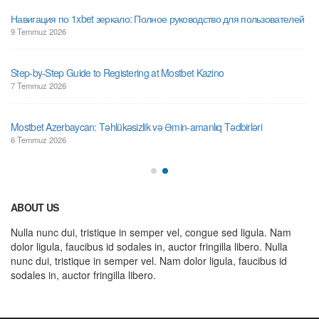
Навигация по 1xbet зеркало: Полное руководство для пользователей
9 Temmuz 2026
Step-by-Step Guide to Registering at Mostbet Kazino
7 Temmuz 2026
Mostbet Azerbaycan: Təhlükəsizlik və Əmin-amanlıq Tədbirləri
6 Temmuz 2026
ABOUT US
Nulla nunc dui, tristique in semper vel, congue sed ligula. Nam
dolor ligula, faucibus id sodales in, auctor fringilla libero. Nulla
nunc dui, tristique in semper vel. Nam dolor ligula, faucibus id
sodales in, auctor fringilla libero.