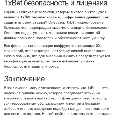
1xBet безопасность и лицензия
Одним из ключевых аспектов, которых я хотел бы коснуться,
является
1xBet безопасность и шифрование данных: Как
защитить свои ставки?
Оператор 1xBet лицензирован в
Кюрасао, что подтверждает высокие стандарты безопасности.
Лицензия подразумевает, что казино следит за защитой
данных своих пользователей и обеспечивает честную игру.
Все финансовые транзакции шифруются с помощью SSL-
технологий, что предотвращает утечку личной информации.
Важно помнить, что для внесения и снятия средств требуется
верификация аккаунта, что также добавляет уровень
безопасности и защиты игроков.
Заключение
В заключение, могу с уверенностью сказать, что 1xBet — это
надежное онлайн-казино, которое предлагает отличные
возможности для азартных игр. С функциями безопасности,
заинтересованным обслуживанием клиентов и большим
выбором игр, это заведение подойдет как для новичков, так и
для опытных игроков. Не забывайте внимательно относиться к