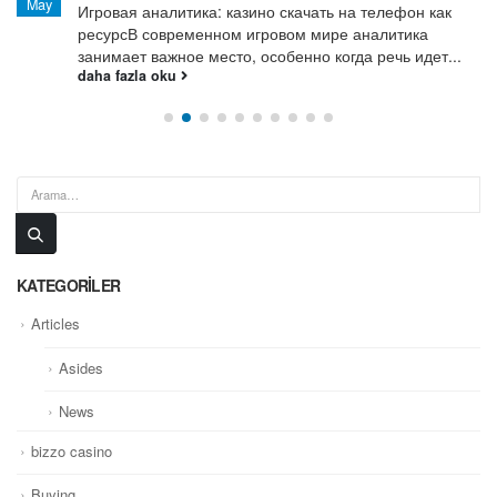
May
Игровая аналитика: казино скачать на телефон как
ресурсВ современном игровом мире аналитика
занимает важное место, особенно когда речь идет...
daha fazla oku
KATEGORILER
Articles
Asides
News
bizzo casino
Buying