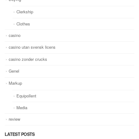
Clerkship
Clothes
casino
casino utan svensk licens
casino zonder crucks
Genel
Markup
Equipollent
Media
review
LATEST POSTS