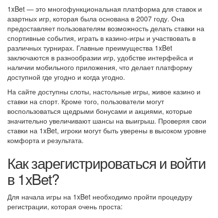
1xBet — это многофункциональная платформа для ставок и
азартных игр, которая была основана в 2007 году. Она
предоставляет пользователям возможность делать ставки на
спортивные события, играть в казино-игры и участвовать в
различных турнирах. Главные преимущества 1xBet
заключаются в разнообразии игр, удобстве интерфейса и
наличии мобильного приложения, что делает платформу
доступной где угодно и когда угодно.
На сайте доступны слоты, настольные игры, живое казино и
ставки на спорт. Кроме того, пользователи могут
воспользоваться щедрыми бонусами и акциями, которые
значительно увеличивают шансы на выигрыш. Проверяя свои
ставки на 1xBet, игроки могут быть уверены в высоком уровне
комфорта и результата.
Как зарегистрироваться и войти
в 1xBet?
Для начала игры на 1xBet необходимо пройти процедуру
регистрации, которая очень проста: