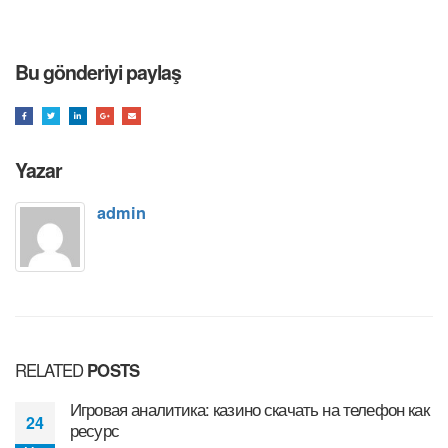
Bu gönderiyi paylaş
Yazar
admin
RELATED
POSTS
Игровая аналитика: казино скачать на телефон как
24
ресурс