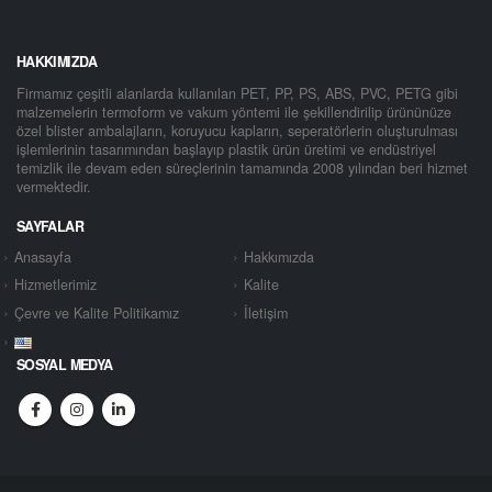
HAKKIMIZDA
Firmamız çeşitli alanlarda kullanılan PET, PP, PS, ABS, PVC, PETG gibi
malzemelerin termoform ve vakum yöntemi ile şekillendirilip ürününüze
özel blister ambalajların, koruyucu kapların, seperatörlerin oluşturulması
işlemlerinin tasarımından başlayıp plastik ürün üretimi ve endüstriyel
temizlik ile devam eden süreçlerinin tamamında 2008 yılından beri hizmet
vermektedir.
SAYFALAR
Anasayfa
Hakkımızda
Hizmetlerimiz
Kalite
Çevre ve Kalite Politikamız
İletişim
SOSYAL MEDYA