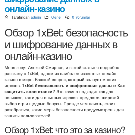
онлайн-казино
Tarafından
admin
Genel
0 Yorumlar
Обзор 1xBet: безопасность
и шифрование данных в
онлайн-казино
Меня зовут Алексей Смирнов, и в этой статье я подробно
расскажу о 1xBet, одном из наиболее известных онлайн-
казино в мире. Важный вопрос, который волнует многих
игроков:
1xBet безопасность и шифрование данных: Как
защитить свои ставки?
Это казино подходит как для
новичков, так и для опытных игроков, предлагая широкий
выбор игр и щедрые бонусы. Прежде чем начать, стоит
разобраться, какие меры безопасности предусмотрены для
защиты пользователей.
Обзор 1xBet: что это за казино?