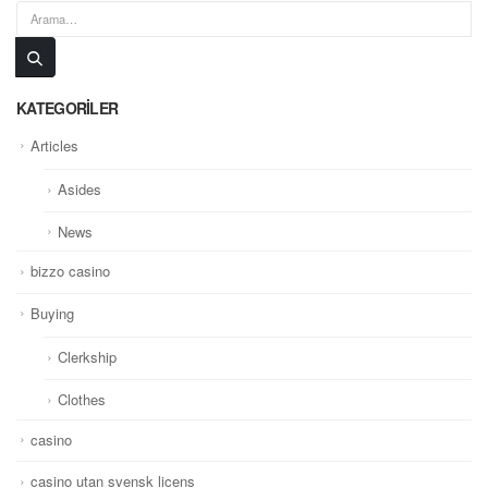
KATEGORILER
Articles
Asides
News
bizzo casino
Buying
Clerkship
Clothes
casino
casino utan svensk licens