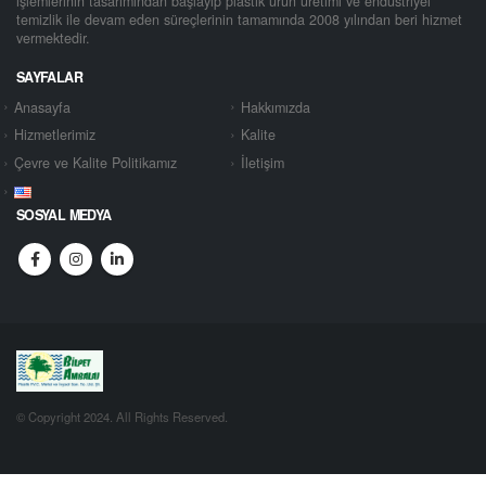
vermektedir.
SAYFALAR
Anasayfa
Hakkımızda
Hizmetlerimiz
Kalite
Çevre ve Kalite Politikamız
İletişim
SOSYAL MEDYA
© Copyright 2024. All Rights Reserved.