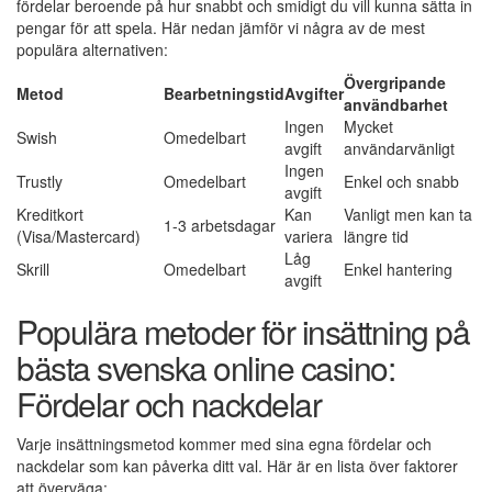
fördelar beroende på hur snabbt och smidigt du vill kunna sätta in
pengar för att spela. Här nedan jämför vi några av de mest
populära alternativen:
Övergripande
Metod
Bearbetningstid
Avgifter
användbarhet
Ingen
Mycket
Swish
Omedelbart
avgift
användarvänligt
Ingen
Trustly
Omedelbart
Enkel och snabb
avgift
Kreditkort
Kan
Vanligt men kan ta
1-3 arbetsdagar
(Visa/Mastercard)
variera
längre tid
Låg
Skrill
Omedelbart
Enkel hantering
avgift
Populära metoder för insättning på
bästa svenska online casino:
Fördelar och nackdelar
Varje insättningsmetod kommer med sina egna fördelar och
nackdelar som kan påverka ditt val. Här är en lista över faktorer
att överväga: