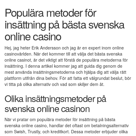
Populära metoder för
insättning på bästa svenska
online casino
Hej, jag heter Erik Andersson och jag är en expert inom online
casinovärlden. När det kommer till att välja det bästa svenska
online casinot, är det viktigt att förstå de populära metoderna för
insättning. I denna artikel kommer jag att guida dig genom de
mest använda insättningsmetoderna och hjälpa dig att välja rätt
plattform utifrån dina behov. För att fatta ett välgrundat beslut, bör
vi titta på olika alternativ och vad som skiljer dem åt.
Olika insättningsmetoder på
svenska online casinon
När vi pratar om populära metoder för insättning på bästa
svenska online casino, handlar det oftast om betalningsalternativ
som Swish, Trustly, och kreditkort. Dessa metoder erbjuder olika