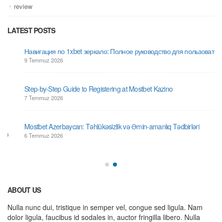
review
LATEST POSTS
Навигация по 1xbet зеркало: Полное руководство для пользователей
9 Temmuz 2026
Step-by-Step Guide to Registering at Mostbet Kazino
7 Temmuz 2026
Mostbet Azerbaycan: Təhlükəsizlik və Əmin-amanlıq Tədbirləri
6 Temmuz 2026
ABOUT US
Nulla nunc dui, tristique in semper vel, congue sed ligula. Nam
dolor ligula, faucibus id sodales in, auctor fringilla libero. Nulla
nunc dui, tristique in semper vel. Nam dolor ligula, faucibus id