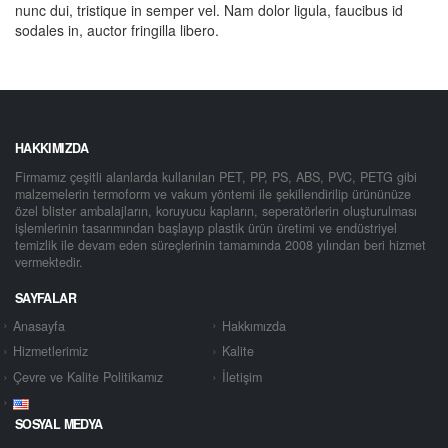
sodales in, auctor fringilla libero.
HAKKIMIZDA
Firmamız çeşitli alanlarda kullanılan PET, PP, PS, ABS, PVC, PETG gibi
malzemelerin termoform ve vakum yöntemi ile şekillendirilip ürününüze
özel blister ambalajların, koruyucu kapların, seperatörlerin oluşturulması
işlemlerinin tasarımından başlayıp plastik ürün üretimi ve endüstriyel
temizlik ile devam eden süreçlerinin tamamında 2008 yılından beri hizmet
vermektedir.
SAYFALAR
Anasayfa
Hakkımızda
Hizmetlerimiz
Kalite
Çevre ve Kalite Politikamız
İletişim
SOSYAL MEDYA