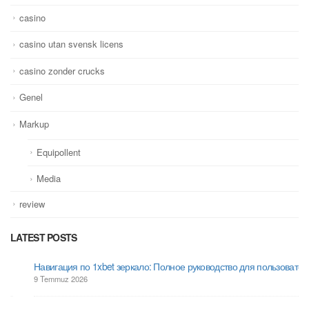
casino
casino utan svensk licens
casino zonder crucks
Genel
Markup
Equipollent
Media
review
LATEST POSTS
Навигация по 1xbet зеркало: Полное руководство для пользователей
9 Temmuz 2026