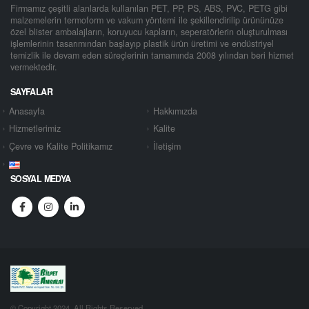
malzemelerin termoform ve vakum yöntemi ile şekillendirilip ürününüze
özel blister ambalajların, koruyucu kapların, seperatörlerin oluşturulması
işlemlerinin tasarımından başlayıp plastik ürün üretimi ve endüstriyel
temizlik ile devam eden süreçlerinin tamamında 2008 yılından beri hizmet
vermektedir.
SAYFALAR
Anasayfa
Hakkımızda
Hizmetlerimiz
Kalite
Çevre ve Kalite Politikamız
İletişim
SOSYAL MEDYA
© Copyright 2024. All Rights Reserved.