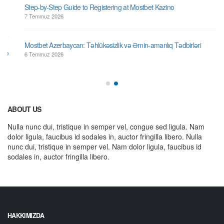
Step-by-Step Guide to Registering at Mostbet Kazino
7 Temmuz 2026
Mostbet Azerbaycan: Təhlükəsizlik və Əmin-amanlıq Tədbirləri
6 Temmuz 2026
ABOUT US
Nulla nunc dui, tristique in semper vel, congue sed ligula. Nam
dolor ligula, faucibus id sodales in, auctor fringilla libero. Nulla
nunc dui, tristique in semper vel. Nam dolor ligula, faucibus id
sodales in, auctor fringilla libero.
HAKKIMIZDA
Firmamız çeşitli alanlarda kullanılan PET, PP, PS, ABS, PVC, PETG gibi