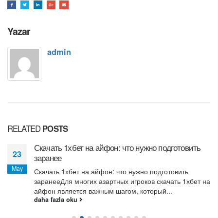
Yazar
admin
RELATED
POSTS
Скачать 1хбет на айфон: что нужно подготовить
23
заранее
May
Скачать 1хбет на айфон: что нужно подготовить
заранееДля многих азартных игроков скачать 1хбет на
айфон является важным шагом, который...
daha fazla oku