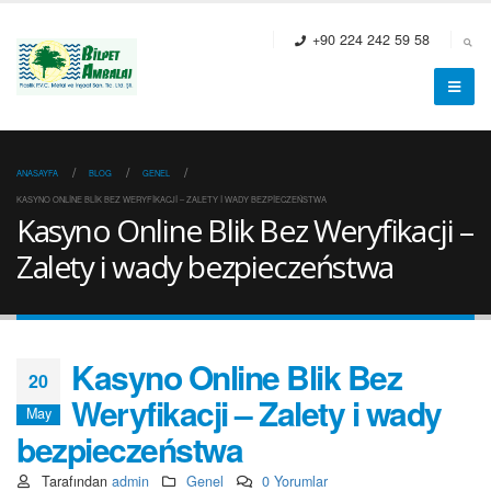
+90 224 242 59 58
ANASAYFA
BLOG
GENEL
KASYNO ONLINE BLIK BEZ WERYFIKACJI – ZALETY I WADY BEZPIECZEŃSTWA
Kasyno Online Blik Bez Weryfikacji –
Zalety i wady bezpieczeństwa
Kasyno Online Blik Bez
20
Weryfikacji – Zalety i wady
May
bezpieczeństwa
Tarafından
admin
Genel
0 Yorumlar