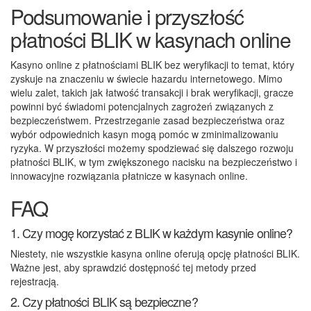
Podsumowanie i przyszłość
płatności BLIK w kasynach online
Kasyno online z płatnościami BLIK bez weryfikacji to temat, który
zyskuje na znaczeniu w świecie hazardu internetowego. Mimo
wielu zalet, takich jak łatwość transakcji i brak weryfikacji, gracze
powinni być świadomi potencjalnych zagrożeń związanych z
bezpieczeństwem. Przestrzeganie zasad bezpieczeństwa oraz
wybór odpowiednich kasyn mogą pomóc w zminimalizowaniu
ryzyka. W przyszłości możemy spodziewać się dalszego rozwoju
płatności BLIK, w tym zwiększonego nacisku na bezpieczeństwo i
innowacyjne rozwiązania płatnicze w kasynach online.
FAQ
1. Czy mogę korzystać z BLIK w każdym kasynie online?
Niestety, nie wszystkie kasyna online oferują opcję płatności BLIK.
Ważne jest, aby sprawdzić dostępność tej metody przed
rejestracją.
2. Czy płatności BLIK są bezpieczne?