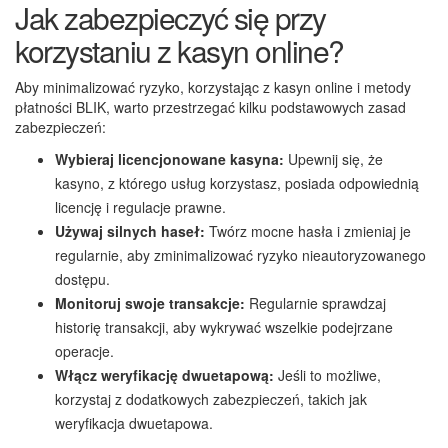
Jak zabezpieczyć się przy
korzystaniu z kasyn online?
Aby minimalizować ryzyko, korzystając z kasyn online i metody
płatności BLIK, warto przestrzegać kilku podstawowych zasad
zabezpieczeń:
Wybieraj licencjonowane kasyna:
Upewnij się, że
kasyno, z którego usług korzystasz, posiada odpowiednią
licencję i regulacje prawne.
Używaj silnych haseł:
Twórz mocne hasła i zmieniaj je
regularnie, aby zminimalizować ryzyko nieautoryzowanego
dostępu.
Monitoruj swoje transakcje:
Regularnie sprawdzaj
historię transakcji, aby wykrywać wszelkie podejrzane
operacje.
Włącz weryfikację dwuetapową:
Jeśli to możliwe,
korzystaj z dodatkowych zabezpieczeń, takich jak
weryfikacja dwuetapowa.