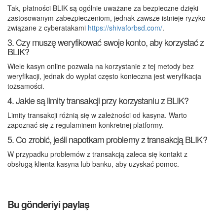
Tak, płatności BLIK są ogólnie uważane za bezpieczne dzięki
zastosowanym zabezpieczeniom, jednak zawsze istnieje ryzyko
związane z cyberatakami
https://shivaforbsd.com/
.
3. Czy muszę weryfikować swoje konto, aby korzystać z
BLIK?
Wiele kasyn online pozwala na korzystanie z tej metody bez
weryfikacji, jednak do wypłat często konieczna jest weryfikacja
tożsamości.
4. Jakie są limity transakcji przy korzystaniu z BLIK?
Limity transakcji różnią się w zależności od kasyna. Warto
zapoznać się z regulaminem konkretnej platformy.
5. Co zrobić, jeśli napotkam problemy z transakcją BLIK?
W przypadku problemów z transakcją zaleca się kontakt z
obsługą klienta kasyna lub banku, aby uzyskać pomoc.
Bu gönderiyi paylaş