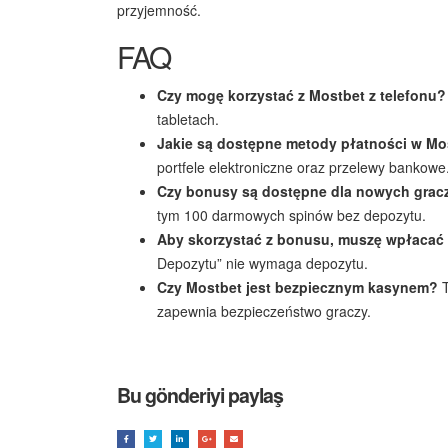
przyjemność.
FAQ
Czy mogę korzystać z Mostbet z telefonu?
tabletach.
Jakie są dostępne metody płatności w Mo
portfele elektroniczne oraz przelewy bankowe
Czy bonusy są dostępne dla nowych grac
tym 100 darmowych spinów bez depozytu.
Aby skorzystać z bonusu, muszę wpłacać
Depozytu” nie wymaga depozytu.
Czy Mostbet jest bezpiecznym kasynem?
T
zapewnia bezpieczeństwo graczy.
Bu gönderiyi paylaş