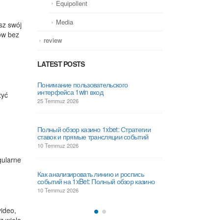
Equipollent
Media
sz swój
ów bez
review
LATEST POSTS
Навигация по 1xbet зеркало: Полное
Понимание по
руководство для пользователей
интерфейса 1
zyć
9 Temmuz 2026
25 Temmuz 2026
егии
Step-by-Step Guide to Registering at
Полный обзор 
тий
Mostbet Kazino
ставок и прям
7 Temmuz 2026
10 Temmuz 2026
gularne
сь
Mostbet Azerbaycan: Təhlükəsizlik və Əmin-
Как анализиро
азино
amanlıq Tədbirləri
событий на 1x
6 Temmuz 2026
10 Temmuz 2026
ideo,