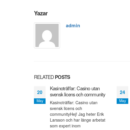
Yazar
admin
RELATED
POSTS
sino utan
Come Iscriversi ai Siti Casino
24
18
h community
Non AAMS Facilmente
May
Haz
sino utan
Come Iscriversi ai Siti Casino
Non AAMS FacilmenteMi
 heter Erik
chiamo Marco Rossi e sono un
änge arbetat
esperto nel settore dei giochi...
daha fazla oku