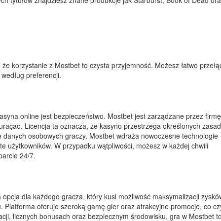
ch tytułów znajdziesz znane produkcje jak Starburst, Book of Dead ora
wia, że korzystanie z Mostbet to czysta przyjemność. Możesz łatwo przeł
 według preferencji.
syna online jest bezpieczeństwo. Mostbet jest zarządzane przez firm
Curaçao. Licencja ta oznacza, że kasyno przestrzega określonych zasad
nę danych osobowych graczy. Mostbet wdraża nowoczesne technologie
iste użytkowników. W przypadku wątpliwości, możesz w każdej chwili
parcie 24/7.
opcja dla każdego gracza, który kusi możliwość maksymalizacji zyskó
latforma oferuje szeroką gamę gier oraz atrakcyjne promocje, co czy
tracji, licznych bonusach oraz bezpiecznym środowisku, gra w Mostbet t